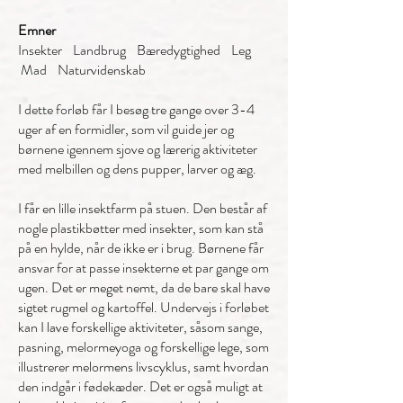
Emner
Insekter Landbrug Bæredygtighed Leg
Mad Naturvidenskab
I dette forløb får I besøg tre gange over 3-4
uger af en formidler, som vil guide jer og
børnene igennem sjove og lærerig aktiviteter
med melbillen og dens pupper, larver og æg.
I får en lille insektfarm på stuen. Den består af
nogle plastikbøtter med insekter, som kan stå
på en hylde, når de ikke er i brug. Børnene får
ansvar for at passe insekterne et par gange om
ugen. Det er meget nemt, da de bare skal have
sigtet rugmel og kartoffel. Undervejs i forløbet
kan I lave forskellige aktiviteter, såsom sange,
pasning, melormeyoga og forskellige lege, som
illustrerer melormens livscyklus, samt hvordan
den indgår i fødekæder. Det er også muligt at