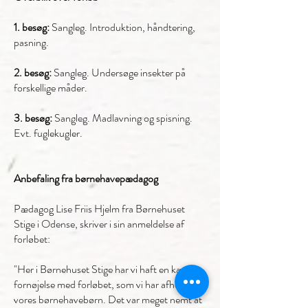
1. besøg:
Sangleg. Introduktion, håndtering,
pasning.
2. besøg:
Sangleg. Undersøge insekter på
forskellige måder.
3. besøg:
Sangleg. Madlavning og spisning.
Evt. fuglekugler.
Anbefaling fra børnehavepædagog
Pædagog Lise Friis Hjelm fra Børnehuset
Stige i Odense, skriver i sin anmeldelse af
forløbet:
"Her i Børnehuset Stige har vi haft en kæmpe
fornøjelse med forløbet, som vi har afholdt for
vores børnehavebørn. Det var meget nemt at