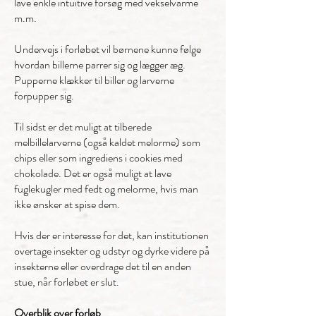
lave enkle intuitive forsøg med vekselvarme
m.m.
Undervejs i forløbet vil børnene kunne følge
hvordan billerne parrer sig og lægger æg.
Pupperne klækker til biller og larverne
forpupper sig.
Til sidst er det muligt at tilberede
melbillelarverne (også kaldet melorme) som
chips eller som ingrediens i cookies med
chokolade. Det er også muligt at lave
fuglekugler med fedt og melorme, hvis man
ikke ønsker at spise dem.
Hvis der er interesse for det, kan institutionen
overtage insekter og udstyr og dyrke videre på
insekterne eller overdrage det til en anden
stue, når forløbet er slut.
Overblik over forløb