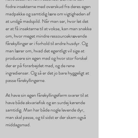
fodre insekterne med overskud fra deres egen 
madpakke og samtidig lære om vigtigheden af 
at undgå madspild. Når man ser, hvor let det 
er at få insekterne til at vokse, kan man snakke 
om, hvor meget mindre ressourcekrævende 
fårekyllinger er i forhold til andre husdyr. Og 
man lærer om, hvad det egentligt vil sige at 
producere sin egen mad og hvor stor forskel 
der er på forarbejdet mad, og de rene 
ingredienser. Og så er det jo bare hyggeligt at 
passe fårekyllingerne.
At have sin egen fårekyllingefarm svarer til at 
have både akvariefisk og en surdej kørende 
samtidig. Man har både nogle levende dyr, 
man skal passe, og til sidst er der skam også 
middagsmad.