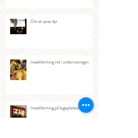
Om at spise dyr
Insektfarming ind i undervisningen
Insektfarming på legepladsen