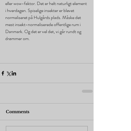
eller wow-faktor. Det er helt naturligt element 
i hverdagen. Spiselige insekter er blevet 
normaliseret på Hulgårds plads. Måske det 
mest insekt-normaliserede offentlige rum i 
Danmark. Og det er vel det, vi går rundt og 
drømmer om.
Comments