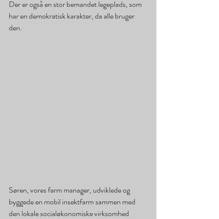
Der er også en stor bemandet legeplads, som 
har en demokratisk karakter, da alle bruger 
den.
Søren, vores farm manager, udviklede og 
byggede en mobil insektfarm sammen med 
den lokale socialøkonomiske virksomhed 