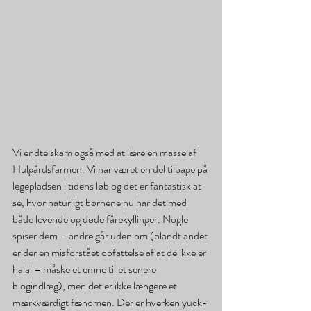
Vi endte skam også med at lære en masse af 
Hulgårdsfarmen. Vi har været en del tilbage på 
legepladsen i tidens løb og det er fantastisk at 
se, hvor naturligt børnene nu har det med 
både levende og døde fårekyllinger. Nogle 
spiser dem – andre går uden om (blandt andet 
er der en misforstået opfattelse af at de ikke er 
halal – måske et emne til et senere 
blogindlæg), men det er ikke længere et 
mærkværdigt fænomen. Der er hverken yuck- 