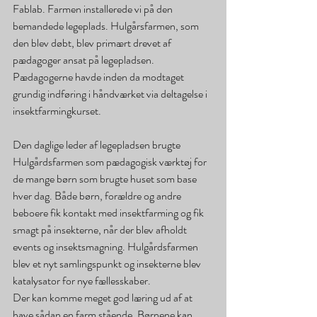
Fablab. Farmen installerede vi på den 
bemandede legeplads. Hulgårsfarmen, som 
den blev døbt, blev primært drevet af 
pædagoger ansat på legepladsen. 
Pædagogerne havde inden da modtaget 
grundig indføring i håndværket via deltagelse i 
insektfarmingkurset.
Den daglige leder af legepladsen brugte 
Hulgårdsfarmen som pædagogisk værktøj for 
de mange børn som brugte huset som base 
hver dag. Både børn, forældre og andre 
beboere fik kontakt med insektfarming og fik 
smagt på insekterne, når der blev afholdt 
events og insektsmagning. Hulgårdsfarmen 
blev et nyt samlingspunkt og insekterne blev 
katalysator for nye fællesskaber.
Der kan komme meget god læring ud af at 
have sådan en farm stående. Børnene kan 